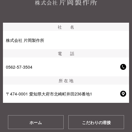
社 名
株式会社 片岡製作所
電 話
0562-57-3504
所 在 地
〒474-0001 愛知県大府市北崎町井田236番地1
ホーム
こだわりの溶接